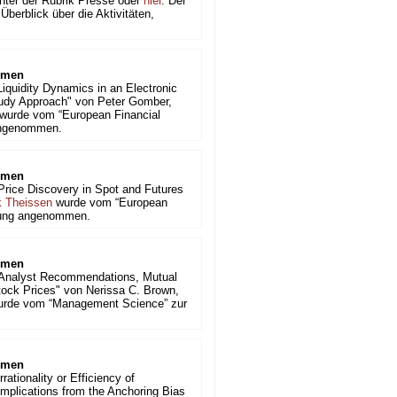
unter der Rubrik Presse oder
hier
. Der
berblick über die Aktivitäten,
mmen
iquidity Dynamics in an Electronic
udy Approach" von Peter Gomber,
wurde vom “European Financial
angenommen.
mmen
Price Discovery in Spot and Futures
k Theissen
wurde vom “European
chung angenommen.
mmen
Analyst Recommendations, Mutual
tock Prices" von Nerissa C. Brown,
rde vom “Management Science” zur
mmen
rrationality or Efficiency of
plications from the Anchoring Bias