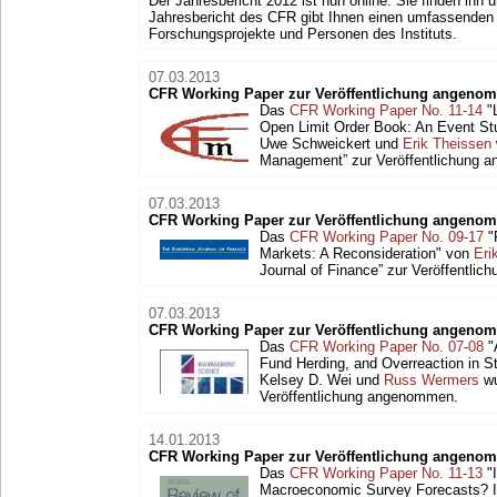
Der Jahresbericht 2012 ist nun online. Sie finden ihn 
Jahresbericht des CFR gibt Ihnen einen umfassenden Ü
Forschungsprojekte und Personen des Instituts.
07.03.2013
CFR Working Paper zur Veröffentlichung angeno
Das
CFR Working Paper No. 11-14
"L
Open Limit Order Book: An Event St
Uwe Schweickert und
Erik Theissen
Management” zur Veröffentlichung 
07.03.2013
CFR Working Paper zur Veröffentlichung angeno
Das
CFR Working Paper No. 09-17
"
Markets: A Reconsideration" von
Eri
Journal of Finance” zur Veröffentli
07.03.2013
CFR Working Paper zur Veröffentlichung angeno
Das
CFR Working Paper No. 07-08
"
Fund Herding, and Overreaction in S
Kelsey D. Wei und
Russ Wermers
wu
Veröffentlichung angenommen.
14.01.2013
CFR Working Paper zur Veröffentlichung angeno
Das
CFR Working Paper No. 11-13
"I
Macroeconomic Survey Forecasts? Im