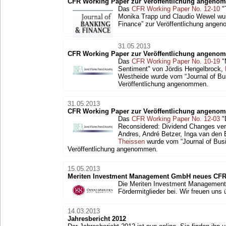
CFR Working Paper zur Veröffentlichung angeno
Das
CFR Working Paper No. 12-10
"
Monika Trapp und Claudio Wewel wur
Finance” zur Veröffentlichung ange
31.05.2013
CFR Working Paper zur Veröffentlichung angeno
Das
CFR Working Paper No. 10-19
"
Sentiment" von Jördis Hengelbrock,
Westheide wurde vom “Journal of Bu
Veröffentlichung angenommen.
31.05.2013
CFR Working Paper zur Veröffentlichung angeno
Das
CFR Working Paper No. 12-03
"
Reconsidered: Dividend Changes vers
Andres, André Betzer, Inga van den
Theissen
wurde vom “Journal of Busi
Veröffentlichung angenommen.
15.05.2013
Meriten Investment Management GmbH neues CFR 
Die Meriten Investment Management
Fördermitglieder bei. Wir freuen uns
14.03.2013
Jahresbericht 2012