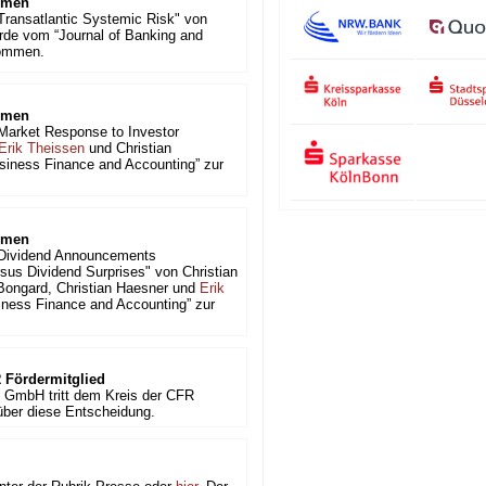
mmen
Transatlantic Systemic Risk" von
de vom “Journal of Banking and
nommen.
mmen
Market Response to Investor
Erik Theissen
und Christian
siness Finance and Accounting” zur
mmen
Dividend Announcements
us Dividend Surprises" von Christian
 Bongard, Christian Haesner und
Erik
ness Finance and Accounting” zur
Fördermitglied
 GmbH tritt dem Kreis der CFR
 über diese Entscheidung.