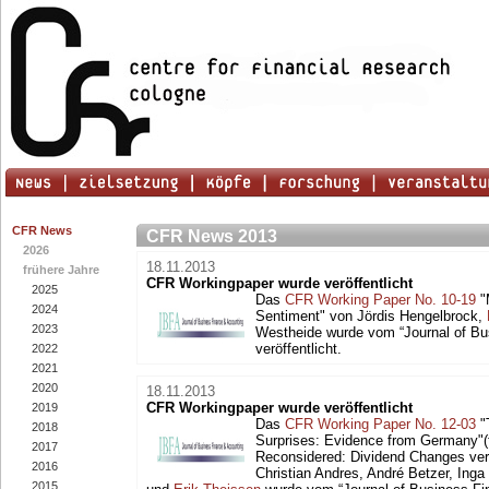
CFR News
CFR News 2013
2026
18.11.2013
frühere Jahre
CFR Workingpaper wurde veröffentlicht
2025
Das
CFR Working Paper No. 10-19
"
2024
Sentiment" von Jördis Hengelbrock,
2023
Westheide wurde vom “Journal of Bu
veröffentlicht.
2022
2021
2020
18.11.2013
CFR Workingpaper wurde veröffentlicht
2019
Das
CFR Working Paper No. 12-03
"
2018
Surprises: Evidence from Germany"(
2017
Reconsidered: Dividend Changes ver
2016
Christian Andres, André Betzer, Ing
2015