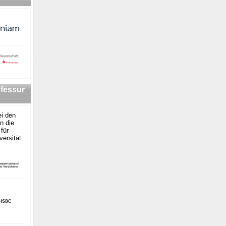
fessur
i den
n die
für
versität