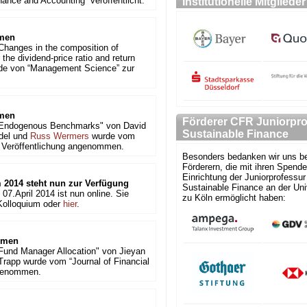
ance and Accounting” veröffentlicht.
Institutionelle Mitglieder
mmen
Changes in the composition of
 the dividend-price ratio and return
urde von “Management Science” zur
mmen
Förderer CFR Juniorpro
Endogenous Benchmarks" von David
Sustainable Finance
del und
Russ Wermers
wurde vom
r Veröffentlichung angenommen.
Besonders bedanken wir uns be
Förderern, die mit ihren Spende
Einrichtung der Juniorprofessur 
m 2014 steht nun zur Verfügung
Sustainable Finance an der Uni
07.April 2014 ist nun online. Sie
zu Köln ermöglicht haben:
 Kolloquium oder
hier
.
mmen
Fund Manager Allocation" von Jieyan
rapp wurde vom “Journal of Financial
ngenommen.