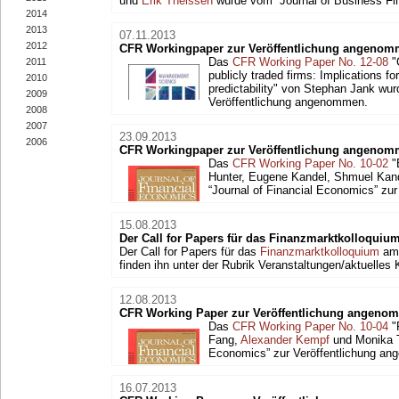
und
Erik Theissen
wurde vom “Journal of Business Fin
2014
2013
07.11.2013
2012
CFR Workingpaper zur Veröffentlichung angeno
Das
CFR Working Paper No. 12-08
"
2011
publicly traded firms: Implications for
2010
predictability" von Stephan Jank w
2009
Veröffentlichung angenommen.
2008
2007
23.09.2013
2006
CFR Workingpaper zur Veröffentlichung angeno
Das
CFR Working Paper No. 10-02
"
Hunter, Eugene Kandel, Shmuel Kan
“Journal of Financial Economics” zu
15.08.2013
Der Call for Papers für das Finanzmarktkolloquiu
Der Call for Papers für das
Finanzmarktkolloquium
am 
finden ihn unter der Rubrik Veranstaltungen/aktuelles
12.08.2013
CFR Working Paper zur Veröffentlichung angeno
Das
CFR Working Paper No. 10-04
"
Fang,
Alexander Kempf
und Monika T
Economics” zur Veröffentlichung a
16.07.2013