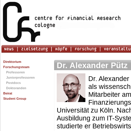
Direktorium
Dr. Alexander Pütz
Forschungsteam
Professoren
Dr. Alexander 
Juniorprofessoren
Postdocs
als wissenscha
Doktoranden
Mitarbeiter a
Beirat
Student Group
Finanzierungs
Universität zu Köln. Nac
Ausbildung zum IT-Sys
studierte er Betriebswirt