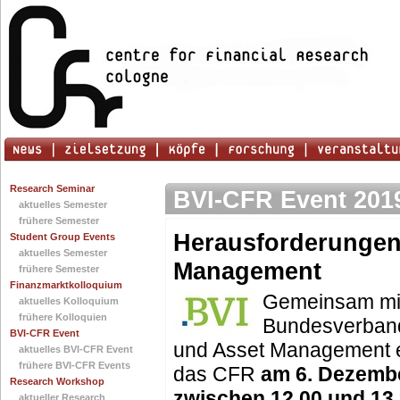
Research Seminar
BVI-CFR Event 201
aktuelles Semester
frühere Semester
Herausforderungen
Student Group Events
aktuelles Semester
Management
frühere Semester
Finanzmarktkolloquium
Gemeinsam mi
aktuelles Kolloquium
frühere Kolloquien
Bundesverband
BVI-CFR Event
und Asset Management e.
aktuelles BVI-CFR Event
frühere BVI-CFR Events
das CFR
am 6. Dezemb
Research Workshop
zwischen 12.00 und 13
aktueller Research