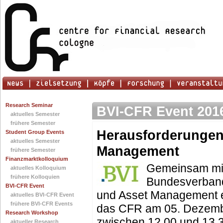
Research Seminar
BVI-CFR Event 201
aktuelles Semester
frühere Semester
Herausforderungen
Student Group Events
aktuelles Semester
Management
frühere Semester
Finanzmarktkolloquium
Gemeinsam mi
aktuelles Kolloquium
frühere Kolloquien
Bundesverband
BVI-CFR Event
und Asset Management e.
aktuelles BVI-CFR Event
frühere BVI-CFR Events
das CFR am 05. Dezem
Research Workshop
zwischen 12.00 und 13.3
aktueller Research